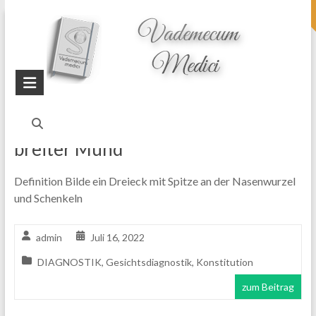
topheader
Startseite
Blog
Konstitution
breiter Mund
Definition Bilde ein Dreieck mit Spitze an der Nasenwurzel
und Schenkeln
admin
Juli 16, 2022
DIAGNOSTIK
,
Gesichtsdiagnostik
,
Konstitution
zum Beitrag