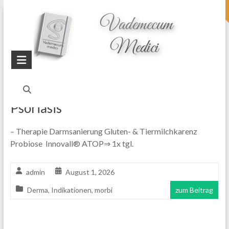
topheader
Startseite
Blog
Indikationen
Psoriasis
– Therapie Darmsanierung Gluten- & Tiermilchkarenz
Probiose Innovall® ATOP⇒ 1x tgl.
admin
August 1, 2026
Derma
,
Indikationen
,
morbi
zum Beitrag