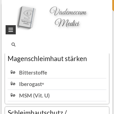
topheader
Startseite
Blog
Darmsanierung
Magenschleimhaut stärken
Bitterstoffe
Iberogast
®
MSM (Vit. U)
Schleimhautschutz /