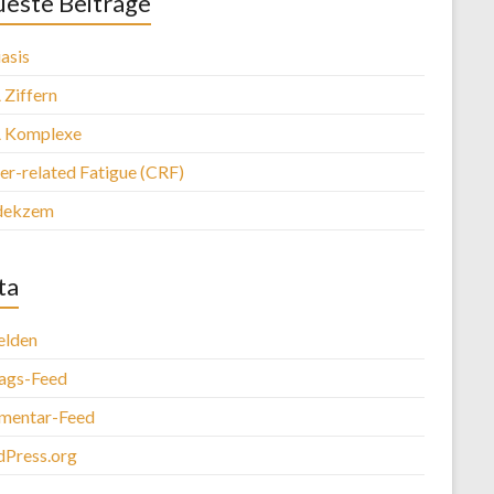
este Beiträge
asis
Ziffern
 Komplexe
er-related Fatigue (CRF)
dekzem
ta
lden
rags-Feed
entar-Feed
Press.org