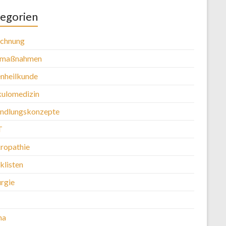
egorien
chnung
tmaßnahmen
nheilkunde
kulomedizin
ndlungskonzepte
T
ropathie
klisten
urgie
ma