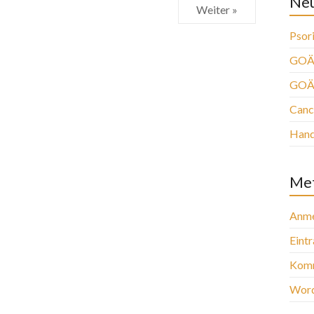
Neu
Weiter »
Psori
GOÄ 
GOÄ
Canc
Han
Me
Anme
Eint
Komm
Word