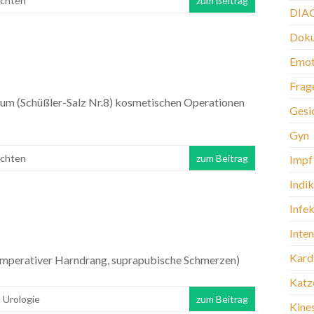
ichten
zum Beitrag
DIA
Doku
Emot
Frag
um (Schüßler-Salz Nr.8) kosmetischen Operationen
Gesi
Gyn
ichten
zum Beitrag
Impf
Indi
Infek
Inte
Kard
e, imperativer Harndrang, suprapubische Schmerzen)
Katz
,
Urologie
zum Beitrag
Kine