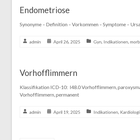
Endometriose
Synonyme – Definition – Vorkommen – Symptome – Ursa
admin
April 26, 2025
Gyn
,
Indikationen
,
morb
Vorhofflimmern
Klassifikation ICD-10: I48.0 Vorhofflimmern, paroxysmal
Vorhofflimmern, permanent
admin
April 19, 2025
Indikationen
,
Kardiolog