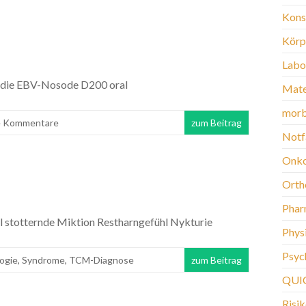
Kons
Körp
Labo
h die EBV-Nosode D200 oral
Mate
morb
e Kommentare
zum Beitrag
Notf
Onko
Orth
Phar
 stotternde Miktion Restharngefühl Nykturie
Phys
Psych
ogie
,
Syndrome
,
TCM-Diagnose
zum Beitrag
QUI
Risi