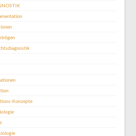
GNOSTIK
mentation
ionen
ebögen
chtsdiagnostik
kationen
tion
ntions-Konzepte
iologie
e
siologie