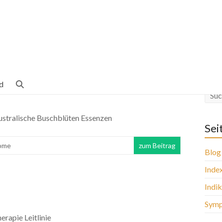
d
stralische Buschblüten Essenzen
Sei
ome
zum Beitrag
Blog
Inde
Indi
Sym
rapie Leitlinie