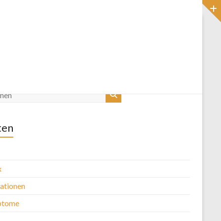
Startseite
Blog
ten
x
kationen
ptome