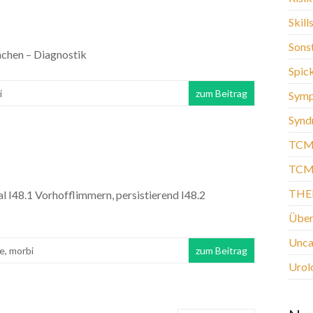
Skill
Sons
chen – Diagnostik
Spic
i
zum Beitrag
Sym
Synd
TCM
TCM-
THE
 I48.1 Vorhofflimmern, persistierend I48.2
Über
Unca
ie
,
morbi
zum Beitrag
Urol