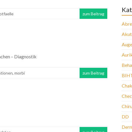
Kat
otfaelle
zum Beitrag
Abre
Aku
Auge
Auri
chen – Diagnostik
Beha
ationen
,
morbi
zum Beitrag
BIH
Chak
Chec
Chir
DD
Der