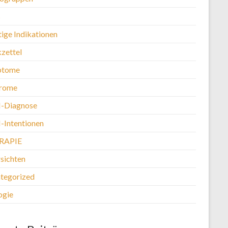
s
tige Indikationen
kzettel
ptome
rome
-Diagnose
Intentionen
RAPIE
sichten
tegorized
ogie