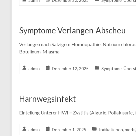
admin
Dezember 22, 2025
Symptome
,
Übers
Symptome Verlangen-Abscheu
Verlangen nach Salzigem Homöopathie: Natrium chlorat
Botulinum-Miasma
admin
Dezember 12, 2025
Symptome
,
Übers
Harnwegsinfekt
Einteilung Unterer HWI = Zystitis (Algurie, Pollakisuri
admin
Dezember 1, 2025
Indikationen
,
morbi