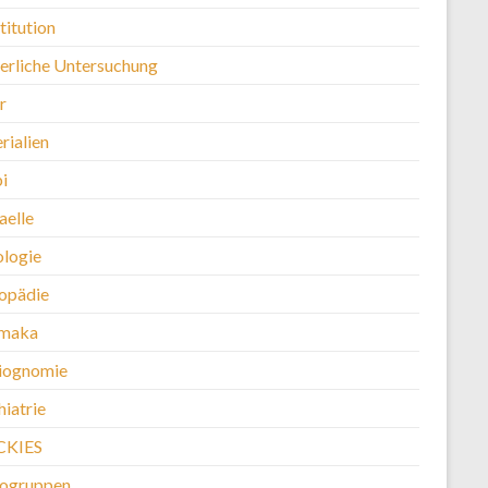
titution
erliche Untersuchung
r
rialien
i
aelle
logie
opädie
maka
iognomie
iatrie
CKIES
kogruppen