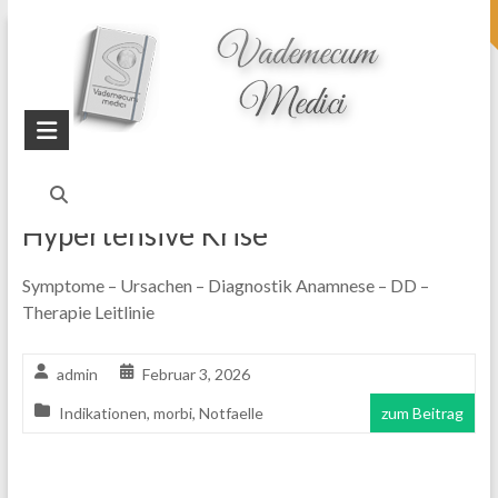
topheader
Startseite
Blog
Blutdruck
Hypertensive Krise
Symptome – Ursachen – Diagnostik Anamnese – DD –
Therapie Leitlinie
admin
Februar 3, 2026
Indikationen
,
morbi
,
Notfaelle
zum Beitrag