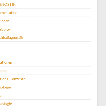
GNOSTIK
mentation
ionen
ebögen
chtsdiagnostik
kationen
tion
ntions-Konzepte
iologie
e
siologie