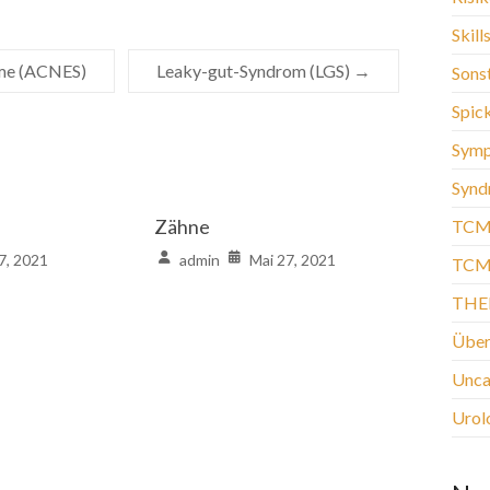
Skill
me (ACNES)
Leaky-gut-Syndrom (LGS)
→
Sons
Spic
Sym
Synd
Zähne
TCM
7, 2021
admin
Mai 27, 2021
TCM-
THE
Über
Unca
Urol