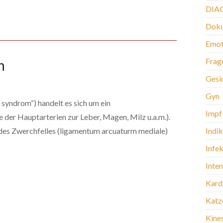
DIA
Doku
Emot
Frag
n
Gesi
Gyn
yndrom“) handelt es sich um ein
Impf
der Hauptarterien zur Leber, Magen, Milz u.a.m.).
 des Zwerchfelles (ligamentum arcuaturm mediale)
Indi
Infek
Inte
Kard
Katz
Kine