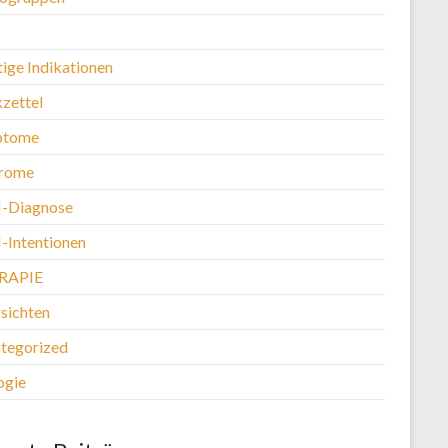
s
tige Indikationen
kzettel
ptome
rome
-Diagnose
Intentionen
RAPIE
sichten
tegorized
ogie