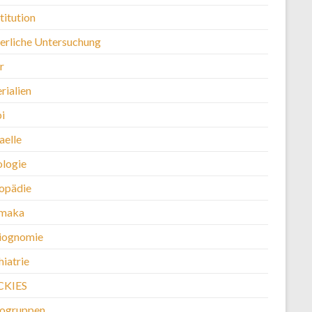
titution
erliche Untersuchung
r
rialien
i
aelle
logie
opädie
maka
iognomie
iatrie
CKIES
kogruppen