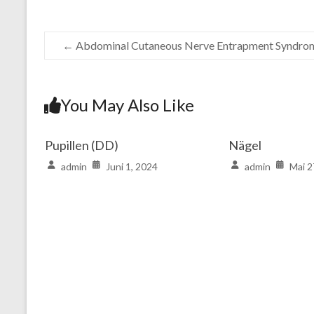
←
Abdominal Cutaneous Nerve Entrapment Syndro
You May Also Like
Pupillen (DD)
Nägel
admin
Juni 1, 2024
admin
Mai 2