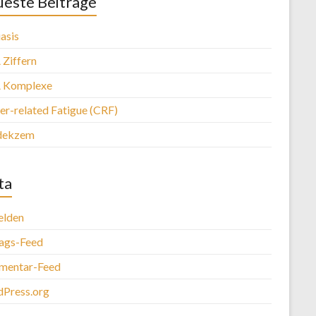
este Beiträge
asis
Ziffern
 Komplexe
er-related Fatigue (CRF)
dekzem
ta
lden
rags-Feed
entar-Feed
Press.org