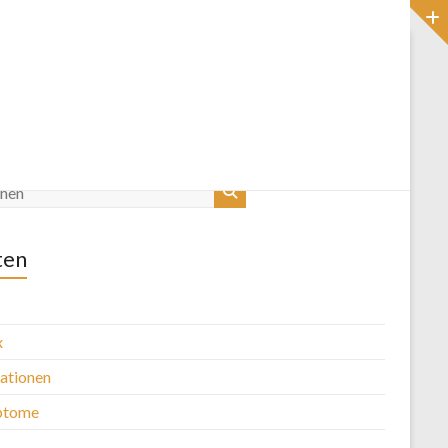
Startseite
Blog
ten
x
kationen
ptome