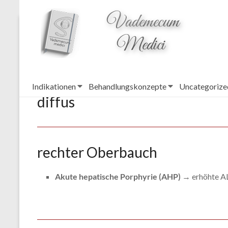
topheader
DD Bauchschmerz
Indikationen
Behandlungskonzepte
Uncategorize
diffus
rechter Oberbauch
Akute hepatische Porphyrie (AHP)
→ erhöhte AL