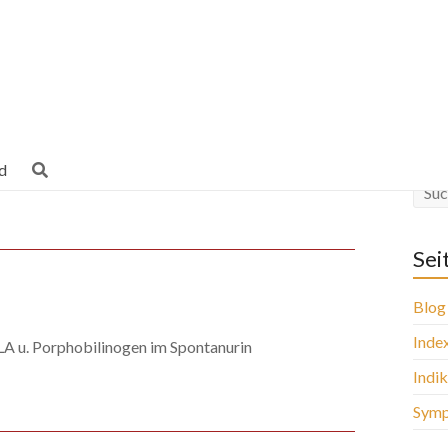
d
Sei
Blog
Inde
A u. Porphobilinogen im Spontanurin
Indi
Sym