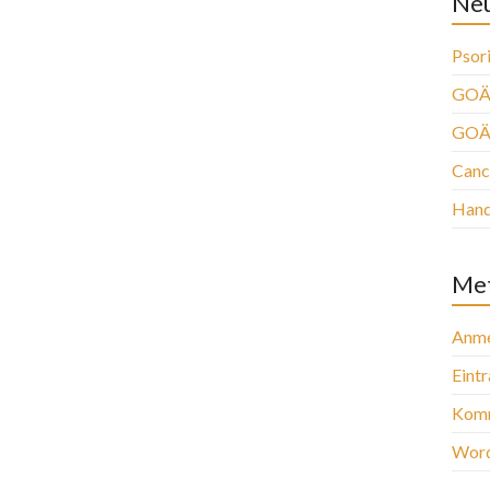
Neu
Psori
GOÄ 
GOÄ
Canc
Han
Me
Anme
Eint
Komm
Word