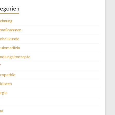
egorien
chnung
tmaßnahmen
nheilkunde
kulomedizin
ndlungskonzepte
T
ropathie
klisten
urgie
ma