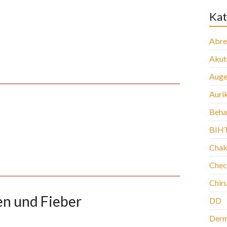
Kat
Abre
Aku
Auge
Auri
Beha
BIH
Chak
Chec
Chir
en und Fieber
DD
Der