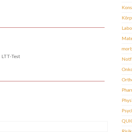
Kons
Körp
Labo
Mate
morb
 LTT-Test
Notf
Onko
Orth
Phar
Phys
Psych
QUI
Risi