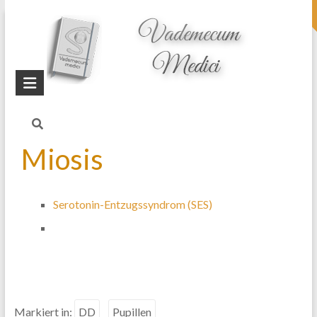
topheader
Startseite
Blog
Pupillen (DD)
Miosis
Serotonin-Entzugssyndrom (SES)
Markiert in:
DD
Pupillen