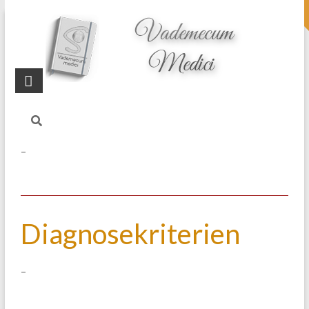
topheader
Startseite
Blog
Diarrhoe
–
Diagnosekriterien
–