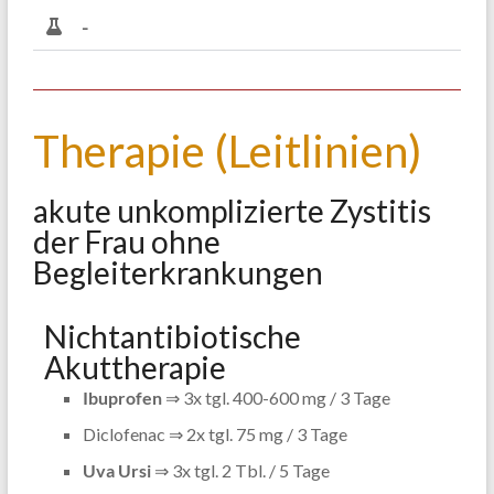
-
Therapie (Leitlinien)
akute unkomplizierte Zystitis
der Frau ohne
Begleiterkrankungen
Nichtantibiotische
Akuttherapie
Ibuprofen
⇒ 3x tgl. 400-600 mg / 3 Tage
Diclofenac ⇒ 2x tgl. 75 mg / 3 Tage
Uva Ursi
⇒ 3x tgl. 2 Tbl. / 5 Tage