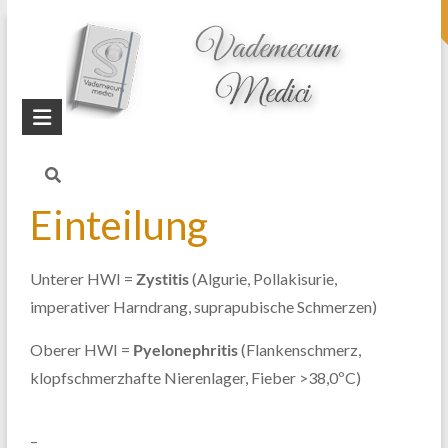
topheader
Startseite
Blog
Harnwegsinfekt
Einteilung
Unterer HWI =
Zystitis
(Algurie, Pollakisurie,
imperativer Harndrang, suprapubische Schmerzen)
Oberer HWI =
Pyelonephritis
(Flankenschmerz,
klopfschmerzhafte Nierenlager, Fieber >38,0ºC)
–