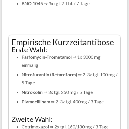
BNO 1045
⇒ 3x tgl. 2 Tbl. / 7 Tage
Empirische Kurzzeitantibose
Erste Wahl:
Fasfomycin-Trometamol
⇒ 1x 3000 mg
einmalig
Nitrofurantin (Retardform)
⇒ 2-3x tgl. 100 mg /
5 Tage
Nitroxolin
⇒ 3x tgl. 250 mg / 5 Tage
Pivmecillinam
⇒ 2-3x tgl. 400mg / 3 Tage
Zweite Wahl:
Cotrimoxazol ⇒ 2x tgl. 160/180 mg / 3 Tage