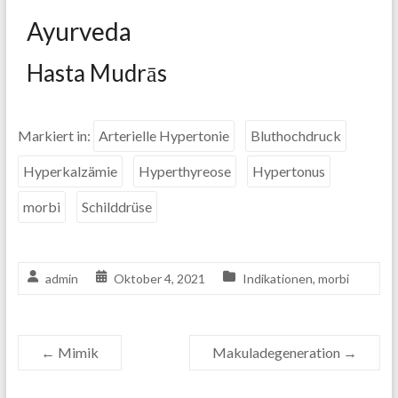
Ayurveda
Hasta Mudrās
Markiert in:
Arterielle Hypertonie
Bluthochdruck
Hyperkalzämie
Hyperthyreose
Hypertonus
morbi
Schilddrüse
admin
Oktober 4, 2021
Indikationen
,
morbi
←
Mimik
Makuladegeneration
→