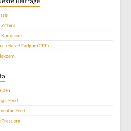
este Beiträge
asis
Ziffern
 Komplexe
er-related Fatigue (CRF)
dekzem
ta
lden
rags-Feed
entar-Feed
Press.org