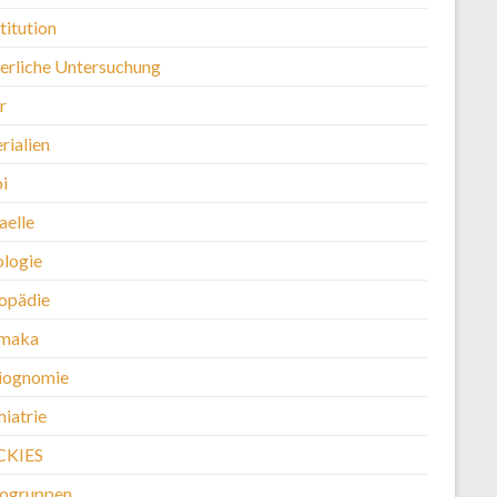
titution
erliche Untersuchung
r
rialien
i
aelle
logie
opädie
maka
iognomie
iatrie
CKIES
kogruppen