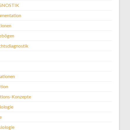
GNOSTIK
mentation
ionen
ebögen
chtsdiagnostik
kationen
tion
ntions-Konzepte
iologie
e
siologie