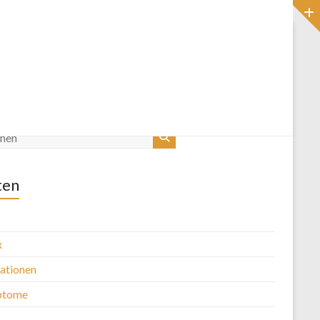
Startseite
Blog
ten
x
kationen
ptome