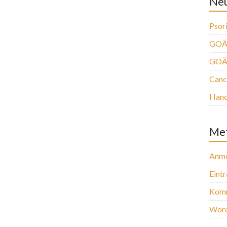
Neu
Psori
GOÄ 
GOÄ
Canc
Han
Me
Anme
Eint
Komm
Word