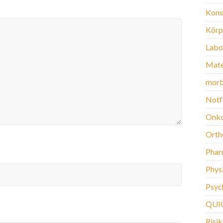
Kons
Körp
Labo
Mate
morb
Notf
Onko
Orth
Phar
Phys
Psych
QUI
Risi