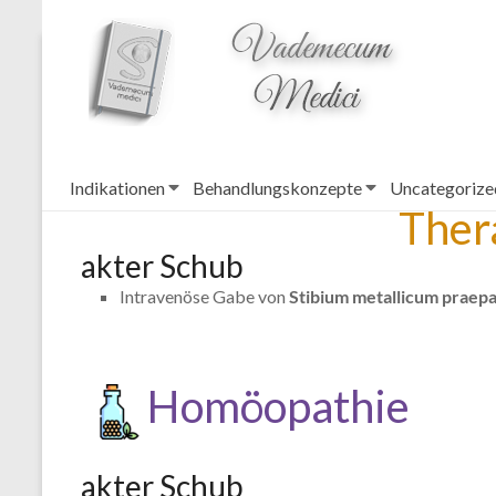
topheader
Handekzem
Indikationen
Behandlungskonzepte
Uncategorize
Ther
akter Schub
Intravenöse Gabe von
Stibium
metallicum praep
Homöopathie
akter Schub