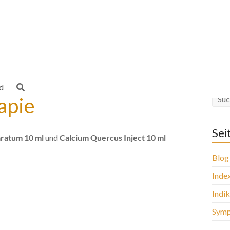
d
apie
Sei
aratum 10 ml
und
Calcium
Quercus Inject 10 ml
Blog
Inde
Indi
Sym