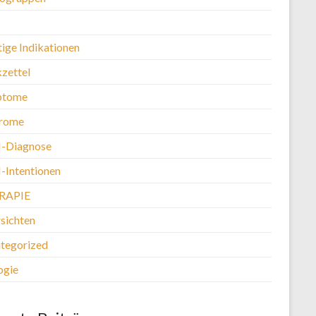
s
tige Indikationen
kzettel
ptome
rome
-Diagnose
Intentionen
RAPIE
sichten
tegorized
ogie