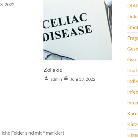
23, 2022
DIA
Doku
Emot
Frag
Gesi
Gyn
Zöliakie
Impf
admin
Juni 13, 2022
Indi
Infek
Inte
Kard
Katz
liche Felder sind mit
*
markiert
Kine