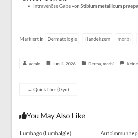
Intravenöse Gabe von
Stibium
metallicum praep
Markiert in:
Dermatologie
Handekzem
morbi
admin
Juni 4, 2026
Derma
,
morbi
Kein
←
QuickTher (Gyn)
You May Also Like
Lumbago (Lumbalgie)
Autoimmunhepa