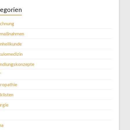
egorien
chnung
tmaßnahmen
nheilkunde
kulomedizin
ndlungskonzepte
T
ropathie
klisten
urgie
ma