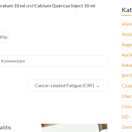
aratum 10 ml
und
Calcium
Quercus Inject 10 ml
Kat
Abre
Aku
Pilz
Auge
Auri
e Kommentare
Beha
BIH
Cancer-related Fatigue (CRF)
→
Chak
Chec
Chir
DD
titis
Der