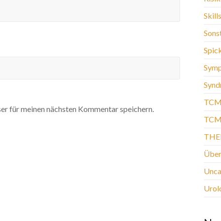
Skill
Sons
Spic
Sym
Synd
TCM
er für meinen nächsten Kommentar speichern.
TCM-
THE
Über
Unca
Urol