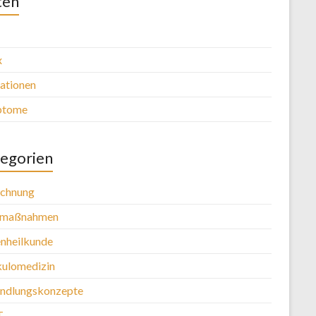
ten
x
kationen
ptome
egorien
chnung
tmaßnahmen
nheilkunde
kulomedizin
ndlungskonzepte
T