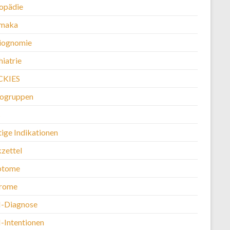
opädie
maka
iognomie
iatrie
CKIES
kogruppen
s
tige Indikationen
kzettel
ptome
rome
-Diagnose
Intentionen