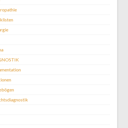
ropathie
klisten
urgie
ma
GNOSTIK
mentation
ionen
ebögen
chtsdiagnostik