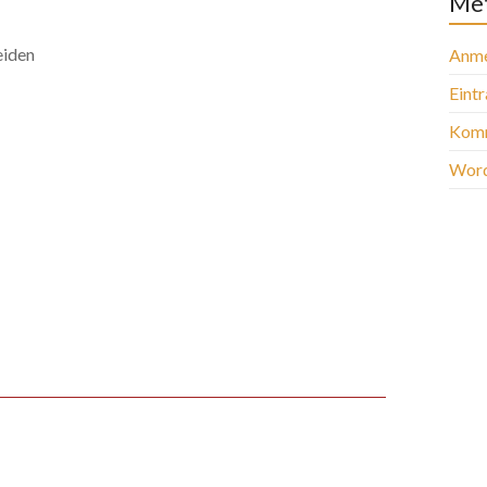
Me
eiden
Anme
Eint
Komm
Word