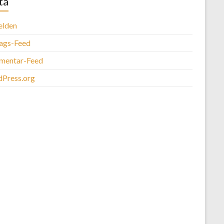
ta
lden
rags-Feed
entar-Feed
Press.org