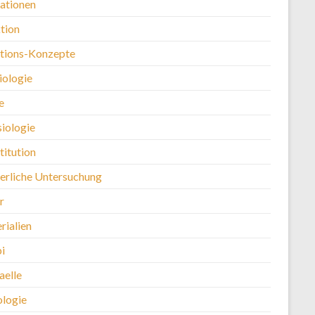
kationen
tion
ntions-Konzepte
iologie
e
siologie
titution
erliche Untersuchung
r
rialien
i
aelle
logie