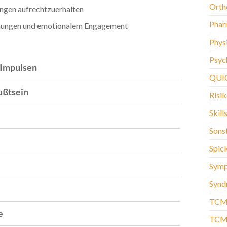
Orth
ngen aufrechtzuerhalten
Phar
iehungen und emotionalem Engagement
Phys
Psych
 Impulsen
QUI
ußtsein
Risi
Skill
Sons
Spic
Sym
Synd
TCM
e
TCM-