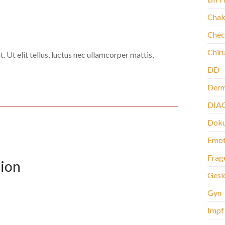
Chak
Chec
Chir
 Ut elit tellus, luctus nec ullamcorper mattis,
DD
Der
DIA
Doku
Emot
Frag
tion
Gesi
Gyn
Impf