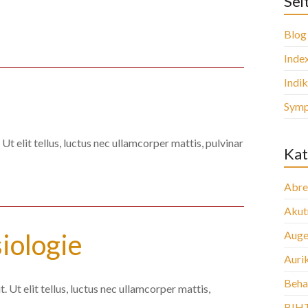
Sei
Blog
Inde
Indi
Sym
Ut elit tellus, luctus nec ullamcorper mattis, pulvinar
Kat
Abre
Aku
iologie
Auge
Auri
Beha
 Ut elit tellus, luctus nec ullamcorper mattis,
BIH