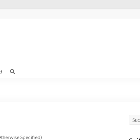
d
therwise Specified)