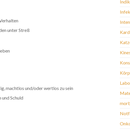
Indi
Infek
Verhalten
Inte
den unter Streß
Kard
Katz
leben
Kine
Kons
Körp
Labo
g, machtlos und/oder wertlos zu sein
Mate
m und Schuld
morb
Notf
Onko