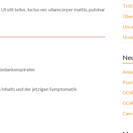
THE
Ut elit tellus, luctus nec ullamcorper mattis, pulvinar
Über
Unca
Urol
Neu
Gedankenspiralen
Anos
Psori
 Inhalts und der jetzigen Symptomatik
GOÄ 
GOÄ
Canc