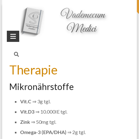
topheader
Startseite
Blog
Schnittverletzungen
Therapie
Mikronährstoffe
Vit.C
⇒ 3g tgl.
Vit.D3
⇒ 10.000IE tgl.
Zink
⇒ 50mg tgl.
Omega-3 (EPA/DHA)
⇒ 2g tgl.