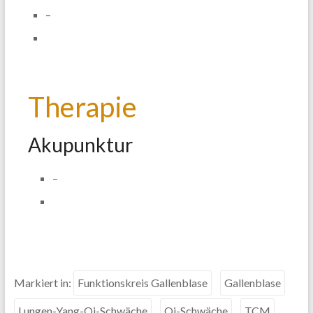
–
Therapie
Akupunktur
–
Markiert in:
Funktionskreis Gallenblase
Gallenblase
Lungen-Yang-Qi-Schwäche
Qi-Schwäche
TCM