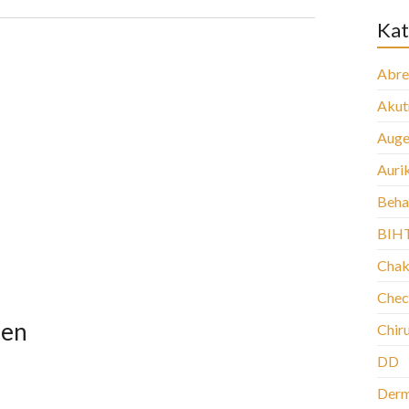
Kat
Abre
Aku
Auge
Auri
Beha
BIH
Chak
Chec
zen
Chir
DD
Der