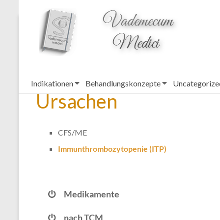
topheader
Fatigue (Symptom)
Indikationen
Behandlungskonzepte
Uncategorize
Ursachen
CFS/ME
Immunthrombozytopenie (ITP)
Medikamente
nach TCM