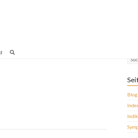
d
Sei
Blog
Inde
Indi
Sym