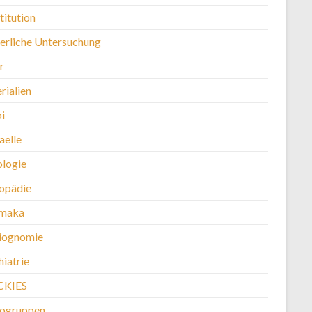
titution
erliche Untersuchung
r
rialien
i
aelle
logie
opädie
maka
iognomie
iatrie
CKIES
kogruppen