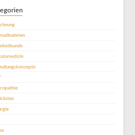
egorien
chnung
tmaßnahmen
nheilkunde
kulomedizin
ndlungskonzepte
T
ropathie
klisten
urgie
ma