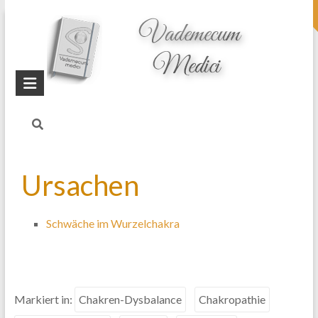
topheader
Startseite
Blog
Gedankenkarusell /
Grübelzwang
Ursachen
Schwäche im Wurzelchakra
Markiert in:
Chakren-Dysbalance
Chakropathie