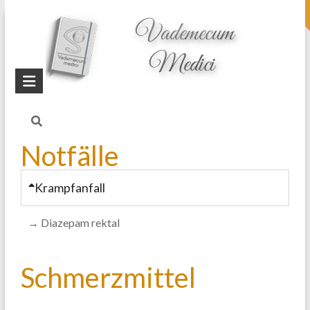
topheader
Startseite
Blog
Katze Medikamente
Notfälle
Krampfanfall
→ Diazepam rektal
Schmerzmittel