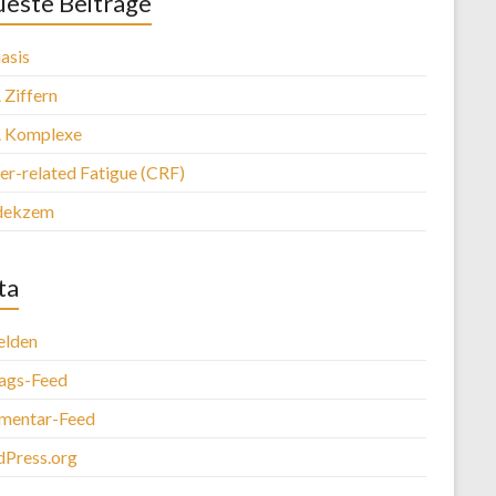
este Beiträge
asis
Ziffern
 Komplexe
er-related Fatigue (CRF)
dekzem
ta
lden
rags-Feed
entar-Feed
Press.org