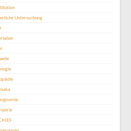
titution
erliche Untersuchung
r
rialien
i
aelle
logie
opädie
maka
iognomie
iatrie
CKIES
kogruppen