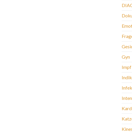
DIA
Doku
Emot
Frag
Gesi
Gyn
Impf
Indi
Infek
Inte
Kard
Katz
Kine