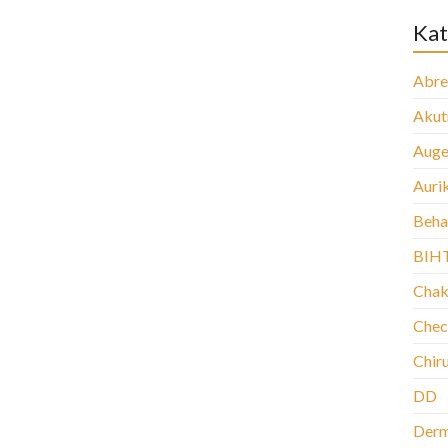
Kat
Abre
Aku
Auge
Auri
Beha
BIH
Chak
Chec
Chir
DD
Der