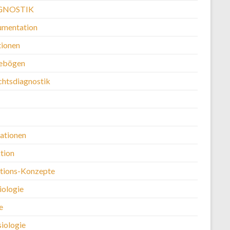
GNOSTIK
mentation
ionen
ebögen
chtsdiagnostik
kationen
tion
ntions-Konzepte
iologie
e
siologie