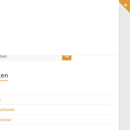
Startseite
Blog
ten
x
kationen
ptome