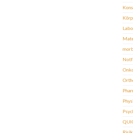
Kons
Körp
Labo
Mate
morb
Notf
Onko
Orth
Phar
Phys
Psych
QUI
Risi