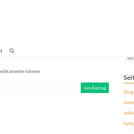
d
 Medikamente können
Sei
zum Beitrag
Blog
Inde
Indi
Sym