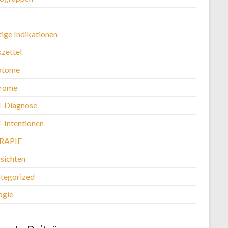
s
tige Indikationen
kzettel
ptome
rome
-Diagnose
Intentionen
RAPIE
sichten
tegorized
ogie