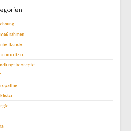
egorien
chnung
tmaßnahmen
nheilkunde
kulomedizin
ndlungskonzepte
T
ropathie
klisten
urgie
ma