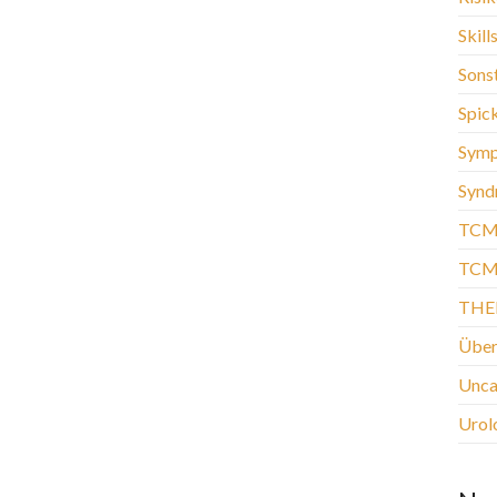
Skill
Sons
Spic
Sym
Synd
TCM
TCM-
THE
Über
Unca
Urol