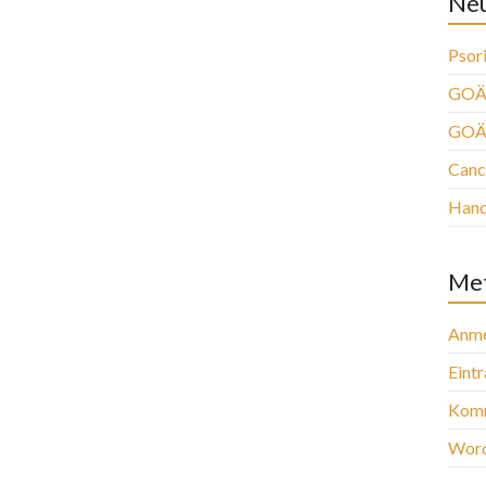
Neu
Psori
GOÄ 
GOÄ
Canc
Han
Me
Anme
Eint
Komm
Word