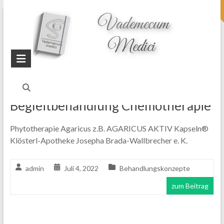
topheader
Startseite
Blog
Begleitbehandlung Chemotherapie
Begleitbehandlung Chemotherapie
Phytotherapie Agaricus z.B. AGARICUS AKTIV Kapseln®
Klösterl-Apotheke Josepha Brada-Wallbrecher e. K.
admin
Juli 4, 2022
Behandlungskonzepte
zum Beitrag