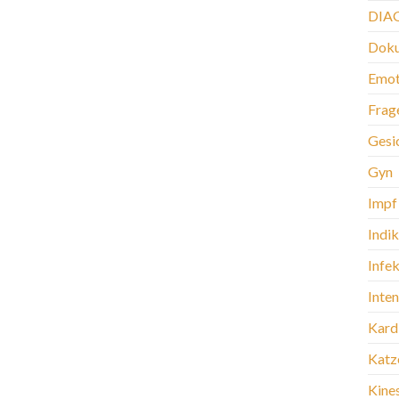
DIA
Doku
Emot
Frag
Gesi
Gyn
Impf
Indi
Infek
Inte
Kard
Katz
Kine