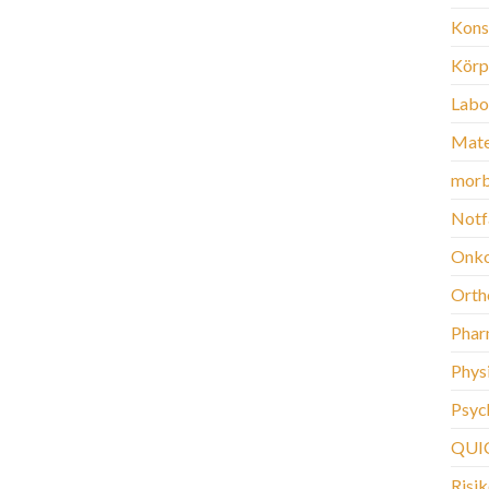
Kons
Körp
Labo
Mate
morb
Notf
Onko
Orth
Phar
Phys
Psych
QUI
Risi