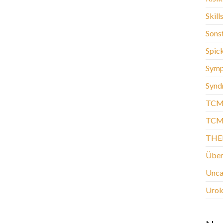
Skill
Sons
Spic
Sym
Synd
TCM
TCM-
THE
Über
Unca
Urol