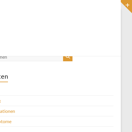
Startseite
Blog
ten
x
kationen
ptome