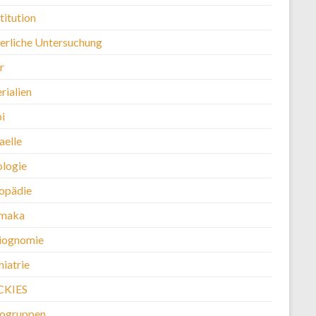
titution
erliche Untersuchung
r
rialien
i
aelle
logie
opädie
maka
iognomie
iatrie
CKIES
kogruppen