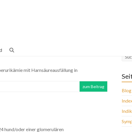
d
yperurikämie mit Harnsäureausfällung in
Sei
zum Beitrag
Blog
Inde
Indi
Sym
24 hund/oder einer glomerulären