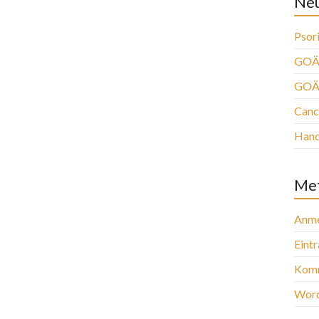
Neu
Psori
GOÄ 
GOÄ
Canc
Han
Me
Anme
Eint
Komm
Word