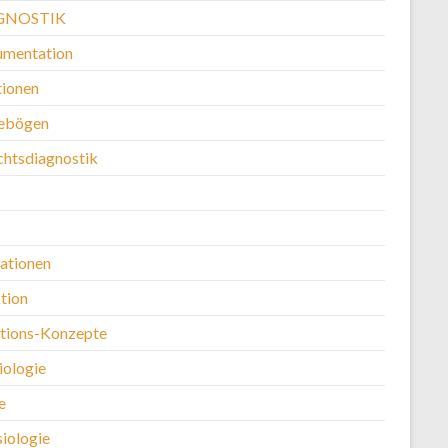
GNOSTIK
mentation
ionen
ebögen
chtsdiagnostik
kationen
tion
ntions-Konzepte
iologie
e
siologie