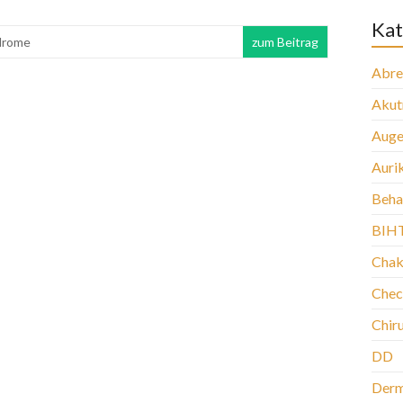
Kat
drome
zum Beitrag
Abre
Aku
Auge
Auri
Beha
BIH
Chak
Chec
Chir
DD
Der