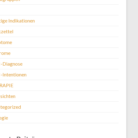
s
tige Indikationen
kzettel
ptome
rome
-Diagnose
Intentionen
RAPIE
sichten
tegorized
ogie