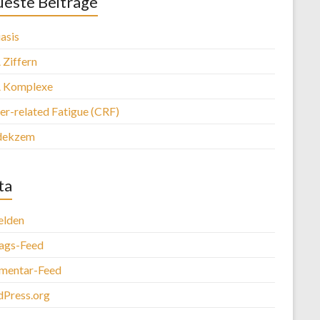
este Beiträge
asis
Ziffern
 Komplexe
er-related Fatigue (CRF)
dekzem
ta
lden
rags-Feed
entar-Feed
Press.org