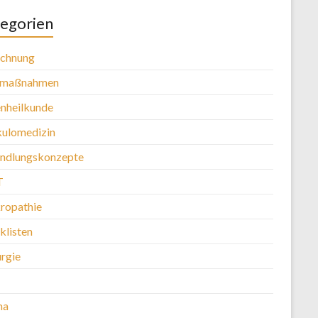
egorien
chnung
tmaßnahmen
nheilkunde
kulomedizin
ndlungskonzepte
T
ropathie
klisten
urgie
ma