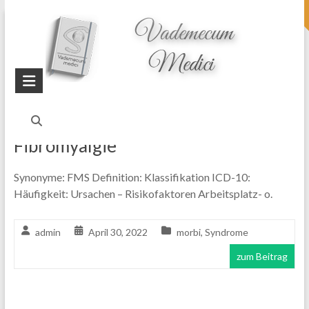
topheader
Startseite
Blog
FMS
Fibromyalgie
Synonyme: FMS Definition: Klassifikation ICD-10:
Häufigkeit: Ursachen – Risikofaktoren Arbeitsplatz- o.
admin
April 30, 2022
morbi
,
Syndrome
zum Beitrag