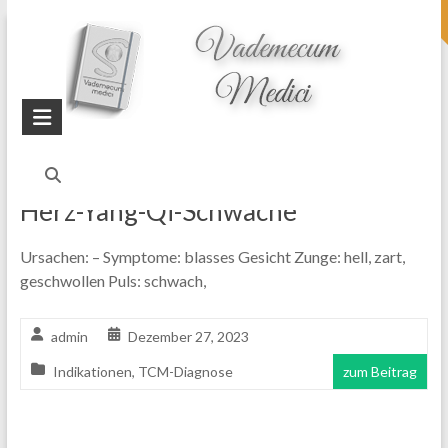
topheader
Startseite
Blog
Funktionskreis Herz
Herz-Yang-Qi-Schwäche
Ursachen: – Symptome: blasses Gesicht Zunge: hell, zart,
geschwollen Puls: schwach,
admin
Dezember 27, 2023
Indikationen
,
TCM-Diagnose
zum Beitrag