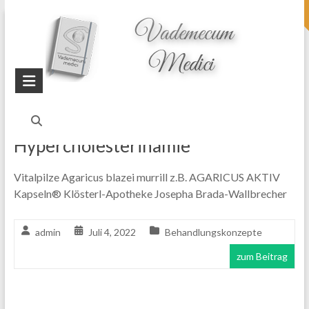
topheader
Startseite
Blog
Hyperlipidämie
Hypercholesterinämie
Vitalpilze Agaricus blazei murrill z.B. AGARICUS AKTIV
Kapseln® Klösterl-Apotheke Josepha Brada-Wallbrecher
admin
Juli 4, 2022
Behandlungskonzepte
zum Beitrag