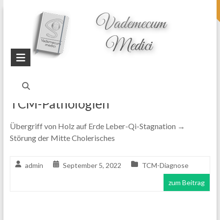
topheader
Startseite
Blog
Krankheitsmechanismen
TCM-Pathologien
Übergriff von Holz auf Erde Leber-Qi-Stagnation →
Störung der Mitte Cholerisches
admin
September 5, 2022
TCM-Diagnose
zum Beitrag