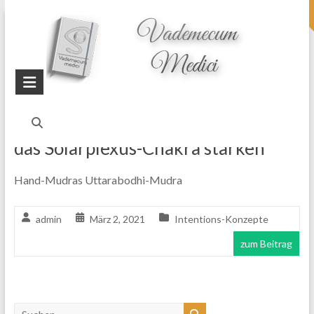
topheader
Startseite
Blog
Manipura
das Solarplexus-Chakra stärken
Hand-Mudras Uttarabodhi-Mudra
admin
März 2, 2021
Intentions-Konzepte
zum Beitrag