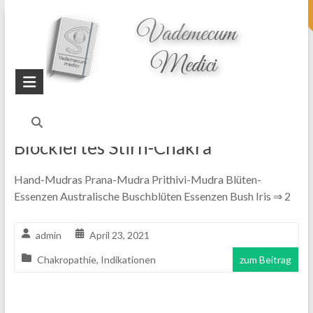
topheader
Startseite
Blog
Stirn-Chakra-Blockierung
Blockiertes Stirn-Chakra
Hand-Mudras Prana-Mudra Prithivi-Mudra Blüten-
Essenzen Australische Buschblüten Essenzen Bush Iris ⇒ 2
admin
April 23, 2021
Chakropathie
,
Indikationen
zum Beitrag