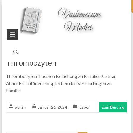
topheader
Startseite
Blog
Thrombozytenzahl
Thrombozyten
Thrombozyten-Themen Beziehung zu Familie, Partner,
AhnenFibrinfäden entsprechen den Verbindungen zu
Familie
admin
Januar 26, 2024
Labor
zum Beitrag