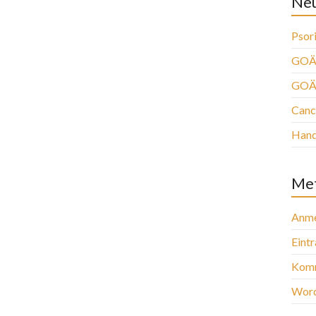
Neu
Psori
GOÄ 
GOÄ
Canc
Han
Me
Anme
Eint
Komm
Word