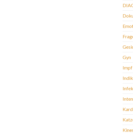
DIA
Doku
Emot
Frag
Gesi
Gyn
Impf
Indi
Infek
Inte
Kard
Katz
Kine