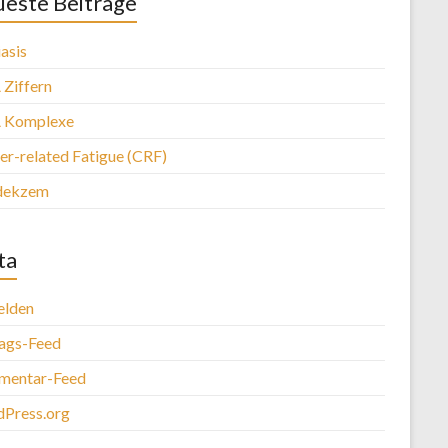
este Beiträge
asis
Ziffern
 Komplexe
er-related Fatigue (CRF)
dekzem
ta
lden
rags-Feed
entar-Feed
Press.org