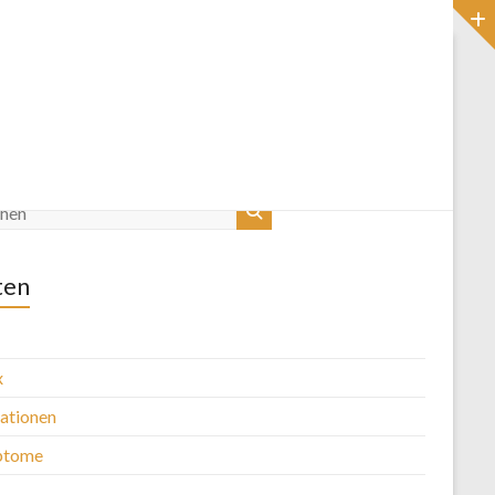
Startseite
Blog
ten
x
kationen
ptome