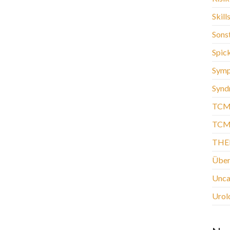
Skill
Sons
Spic
Sym
Synd
TCM
TCM-
THE
Über
Unca
Urol