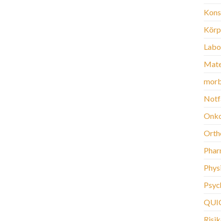
Kons
Körp
Labo
Mate
morb
Notf
Onko
Orth
Phar
Phys
Psych
QUI
Risi