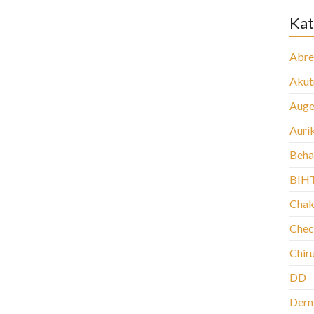
Kat
Abre
Aku
Auge
Auri
Beha
BIH
Chak
Chec
Chir
DD
Der