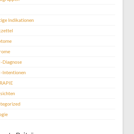
s
tige Indikationen
kzettel
ptome
rome
-Diagnose
Intentionen
RAPIE
sichten
tegorized
ogie