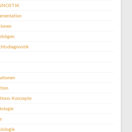
GNOSTIK
mentation
ionen
ebögen
chtsdiagnostik
kationen
tion
ntions-Konzepte
iologie
e
siologie