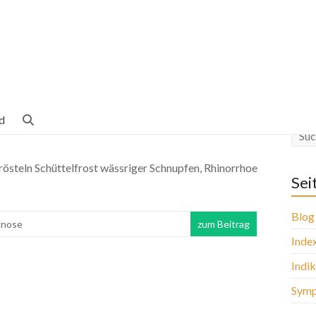
d
östeln Schüttelfrost wässriger Schnupfen, Rhinorrhoe
Sei
Blog
gnose
zum Beitrag
Inde
Indi
Sym