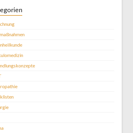
egorien
chnung
tmaßnahmen
nheilkunde
kulomedizin
ndlungskonzepte
T
ropathie
klisten
urgie
ma