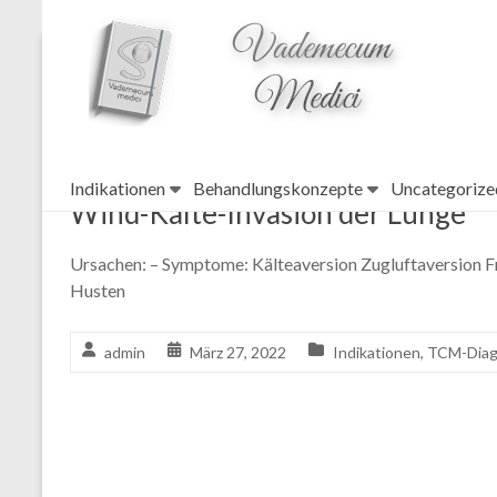
topheader
Wind
Indikationen
Behandlungskonzepte
Uncategorize
Wind-Kälte-Invasion der Lunge
Ursachen: – Symptome: Kälteaversion Zugluftaversion Fr
Husten
admin
März 27, 2022
Indikationen
,
TCM-Dia