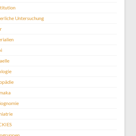
titution
erliche Untersuchung
r
rialien
i
aelle
logie
opädie
maka
iognomie
iatrie
CKIES
kogruppen