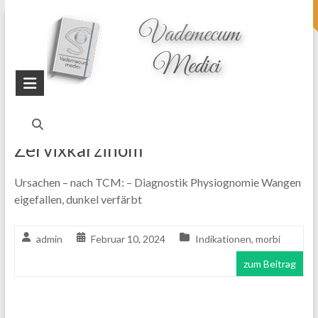
topheader
Startseite
Blog
Zervixkarzinom
Zervixkarzinom
Ursachen – nach TCM: – Diagnostik Physiognomie Wangen
eigefallen, dunkel verfärbt
admin
Februar 10, 2024
Indikationen
,
morbi
zum Beitrag