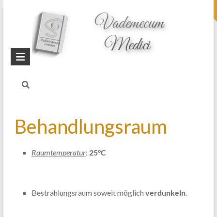
topheader
Startseite
Blog
Spektro-Chrom-
Therapie (SCT)
Behandlungsraum
Raumtemperatur
:
25°C
Bestrahlungsraum soweit möglich
verdunkeln
.