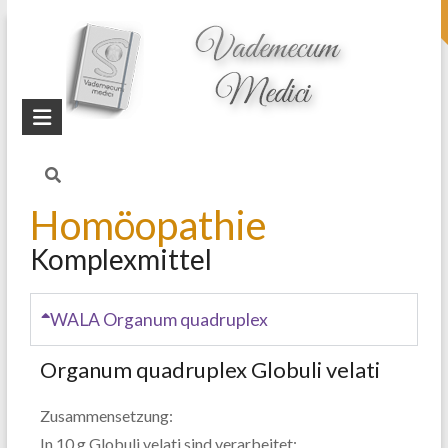
topheader
Startseite
Blog
Entgiftung
Homöopathie
Komplexmittel
WALA Organum quadruplex
Organum quadruplex Globuli velati
Zusammensetzung
:
In
10
g
Globuli
velati
sind
verarbeitet
: