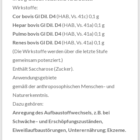
Wirkstoffe
:
Cor bovis G
l
Dil
.
D
4
(HAB, Vs. 41c
)
0,1
g
Hepar bovis G
l
Dil
.
D
4
(HAB, Vs. 41a
)
0,1
g
Pulmo bovis G
l
Dil
.
D
4
(HAB, Vs. 41a
)
0,1
g
Renes bovis G
l
Dil
.
D
4
(HAB, Vs. 41a
)
0,1
g
(Die Wirkstoffe werden über die letzte Stufe
gemeinsam potenziert.)
Enthält Saccharose (Zucker)
.
Anwendungsgebiet
e
gemäß der anthroposophischen Menschen
–
und
Naturerkenntnis.
Dazu gehören:
Anregung des Aufbaustoffwechsels, z.B. bei
Schwäche
–
und Erschöpfungszuständen,
Eiweißaufbaustörungen, Unterernährung; Ekzeme.