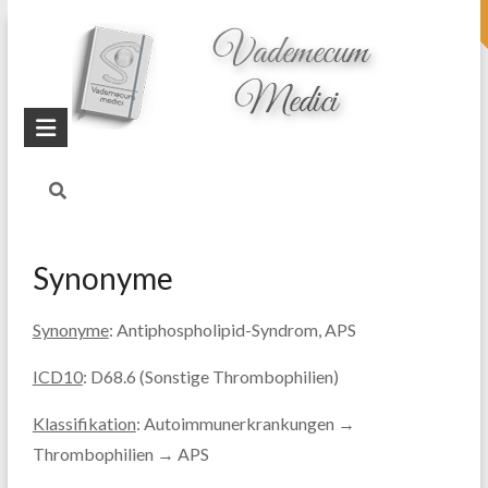
topheader
Startseite
Blog
Antiphospholipid-
Syndrom (APS)
Synonyme
Synonyme
:
Antiphospholipid-Syndrom, APS
ICD10
: D68.6 (Sonstige Thrombophilien)
Klassifikation
: Autoimmunerkrankungen →
Thrombophilien → APS