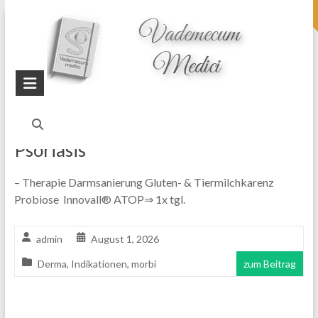
topheader
Startseite
Blog
Autoimmunerkrankung
Psoriasis
– Therapie Darmsanierung Gluten- & Tiermilchkarenz
Probiose Innovall® ATOP⇒ 1x tgl.
admin
August 1, 2026
Derma
,
Indikationen
,
morbi
zum Beitrag