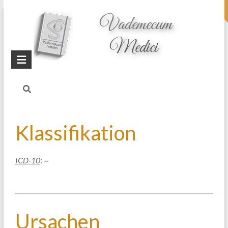
topheader
Startseite
Blog
Hereditäre
Hämochromatose
Klassifikation
ICD-10
:
–
Ursachen