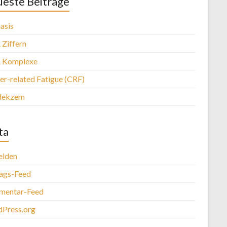
este Beiträge
asis
Ziffern
 Komplexe
er-related Fatigue (CRF)
dekzem
ta
lden
rags-Feed
entar-Feed
Press.org