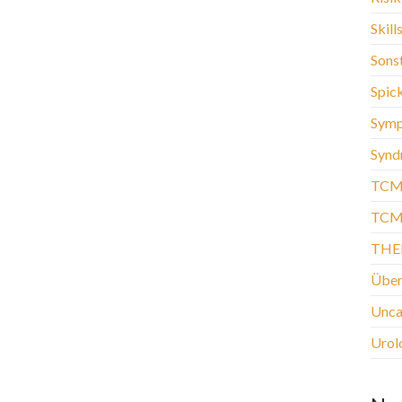
Skill
Sons
Spic
Sym
Synd
TCM
TCM-
THE
Über
Unca
Urol