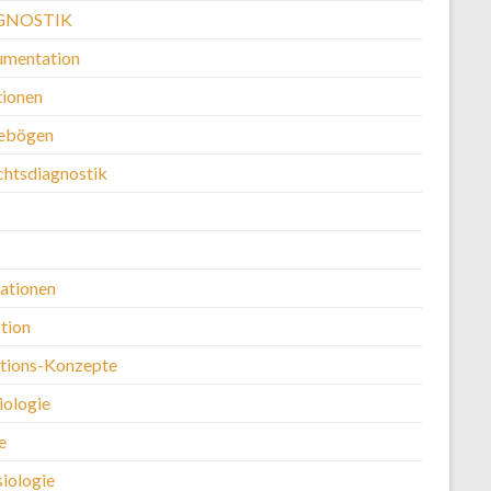
GNOSTIK
mentation
ionen
ebögen
chtsdiagnostik
kationen
tion
ntions-Konzepte
iologie
e
siologie