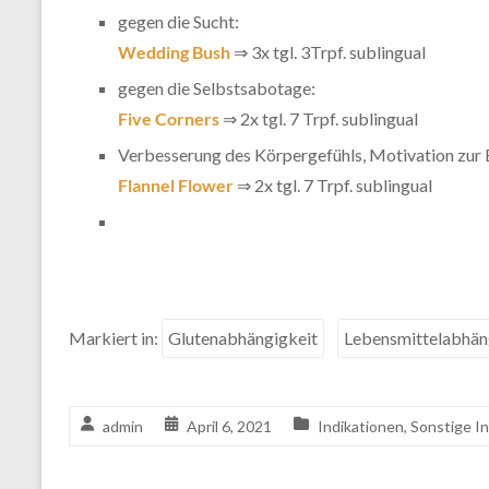
gegen die Sucht:
Wedding Bush
⇒ 3x tgl. 3Trpf. sublingual
gegen die Selbstsabotage:
Five Corners
⇒ 2x tgl. 7 Trpf. sublingual
Verbesserung des Körpergefühls, Motivation zur
Flannel Flower
⇒ 2x tgl. 7 Trpf. sublingual
Markiert in:
Glutenabhängigkeit
Lebensmittelabhän
admin
April 6, 2021
Indikationen
,
Sonstige I