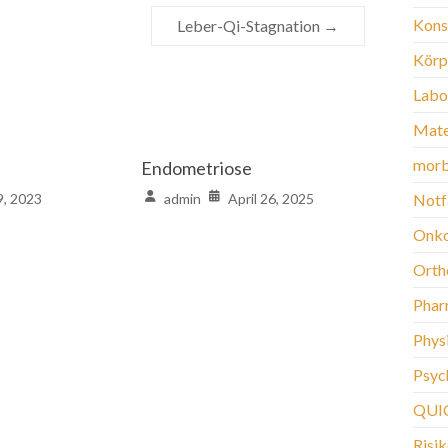
Kons
Leber-Qi-Stagnation
→
Körp
Labo
Mate
morb
Endometriose
29, 2023
admin
April 26, 2025
Notf
Onko
Orth
Phar
Phys
Psych
QUI
Risi