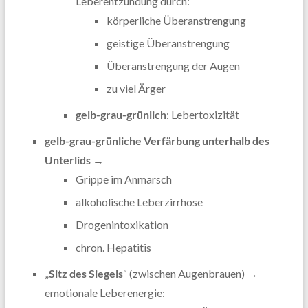
Leberentzündung durch:
körperliche Überanstrengung
geistige Überanstrengung
Überanstrengung der Augen
zu viel Ärger
gelb-grau-grünlich
: Lebertoxizität
gelb-grau-grünliche Verfärbung unterhalb des
Unterlids
→
Grippe im Anmarsch
alkoholische Leberzirrhose
Drogenintoxikation
chron. Hepatitis
„
Sitz des Siegels
“ (zwischen Augenbrauen) →
emotionale Leberenergie: