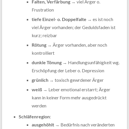
Falten, Verfärbung
→ viel Ärger o.
Frustration
tiefe Einzel- o. Doppelfalte
→ es ist noch
viel Ärger vorhanden; der Geduldsfaden ist
kurz; reizbar
Rötung
→ Ärger vorhanden, aber noch
kontrolliert
dunkle Tönung
→ Handlungsunfähigkeit wg.
Erschöpfung der Leber o. Depression
grünlich
→ toxisch gewrdener Ärger
weiß
→ Leber emotional erstarrt; Ärger
kann in keiner Form mehr ausgedrückt
werden
Schläfenregion
:
ausgehöhlt
→ Bedürfnis nach veränderten