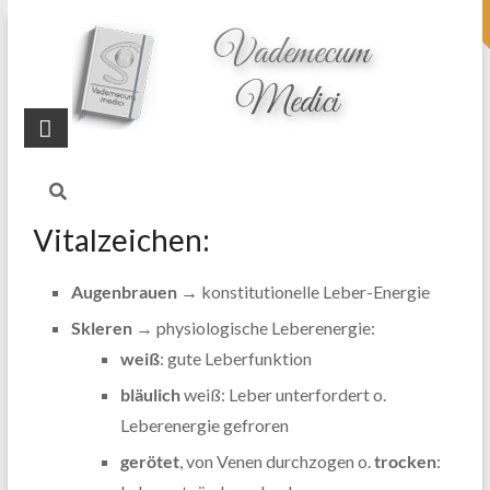
topheader
Startseite
Blog
Leber-Qi
Vitalzeichen:
Augenbrauen →
konstitutionelle Leber-Energie
Skleren
→ physiologische Leberenergie:
weiß
: gute Leberfunktion
bläulich
weiß: Leber unterfordert o.
Leberenergie gefroren
gerötet
, von Venen durchzogen o.
trocken
: