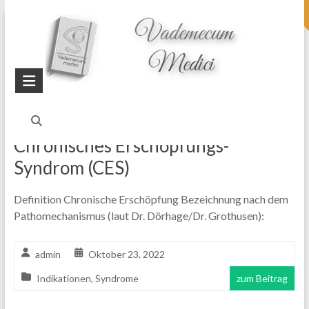
topheader
Startseite
Blog
CFS
Chronisches Erschöpfungs-
Syndrom (CES)
Definition Chronische Erschöpfung Bezeichnung nach dem
Pathomechanismus (laut Dr. Dörhage/Dr. Grothusen):
admin
Oktober 23, 2022
Indikationen
,
Syndrome
zum Beitrag