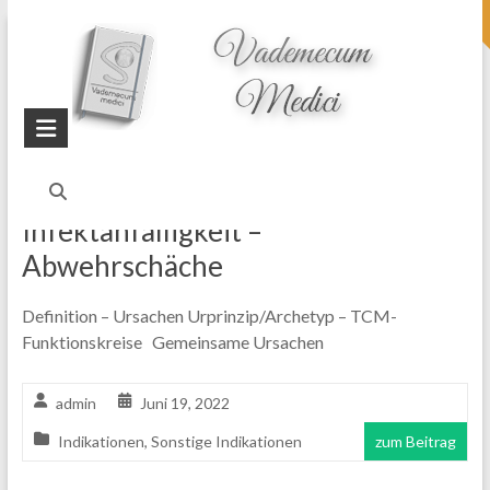
topheader
Startseite
Blog
Immunsystem
Infektanfälligkeit –
Abwehrschäche
Definition – Ursachen Urprinzip/Archetyp – TCM-
Funktionskreise Gemeinsame Ursachen
admin
Juni 19, 2022
Indikationen
,
Sonstige Indikationen
zum Beitrag