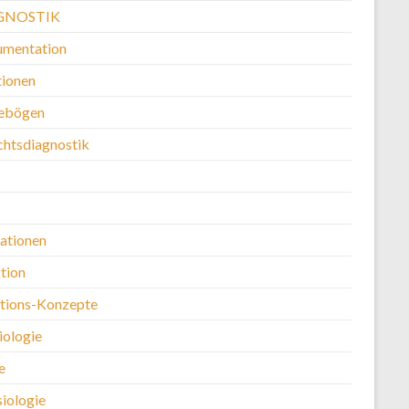
GNOSTIK
mentation
ionen
ebögen
chtsdiagnostik
kationen
tion
ntions-Konzepte
iologie
e
siologie