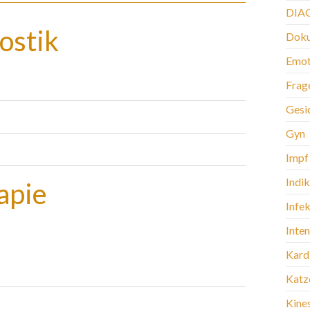
DIA
ostik
Doku
Emot
Frag
Gesi
Gyn
Impf
Indi
apie
Infek
Inte
Kard
Katz
Kine