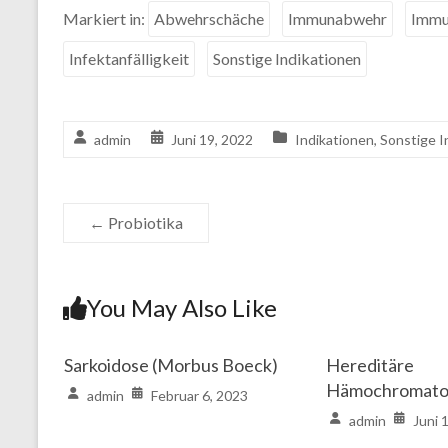
Markiert in:
Abwehrschäche
Immunabwehr
Immu
Infektanfälligkeit
Sonstige Indikationen
admin
Juni 19, 2022
Indikationen
,
Sonstige I
←
Probiotika
You May Also Like
Sarkoidose (Morbus Boeck)
Hereditäre
Hämochromato
admin
Februar 6, 2023
admin
Juni 