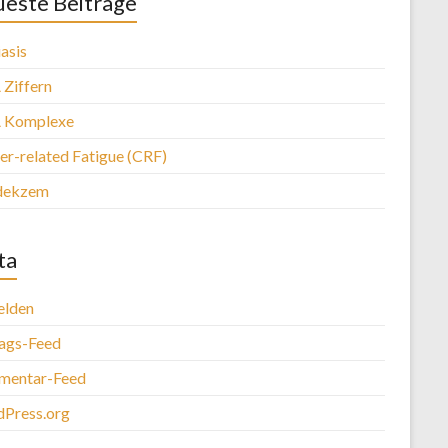
este Beiträge
asis
Ziffern
 Komplexe
er-related Fatigue (CRF)
dekzem
ta
lden
rags-Feed
entar-Feed
Press.org