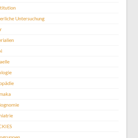
titution
erliche Untersuchung
r
rialien
i
aelle
logie
opädie
maka
iognomie
iatrie
CKIES
kogruppen