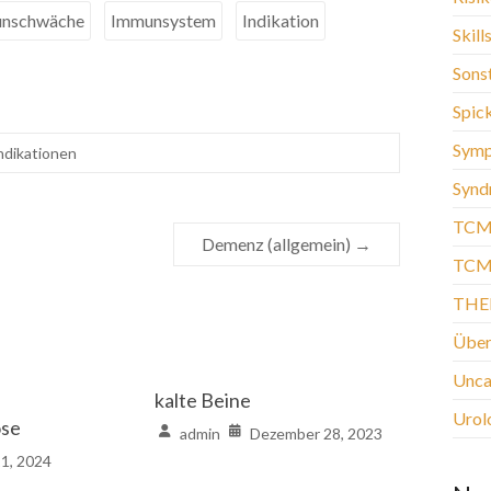
nschwäche
Immunsystem
Indikation
Skill
Sons
Spic
Sym
ndikationen
Synd
TCM
Demenz (allgemein)
→
TCM-
THE
Über
Unca
kalte Beine
Urol
se
admin
Dezember 28, 2023
11, 2024