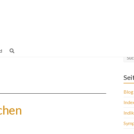
Abwehrschäche
d
Sei
Blog
Inde
chen
Indi
Sym