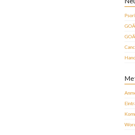
Neu
Psori
GOÄ 
GOÄ
Canc
Han
Me
Anme
Eint
Komm
Word