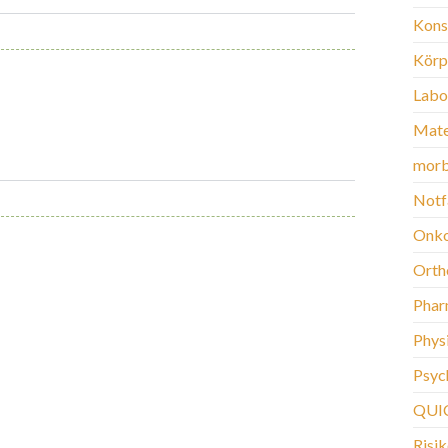
Kons
Körp
Labo
Mate
morb
Notf
Onko
Orth
Phar
Phys
Psych
QUI
Risi