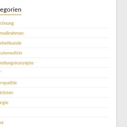
egorien
chnung
tmaßnahmen
nheilkunde
kulomedizin
ndlungskonzepte
T
ropathie
klisten
urgie
ma