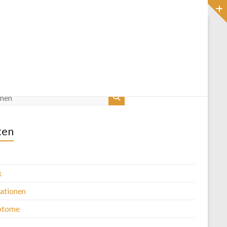
Startseite
Blog
ten
x
kationen
ptome