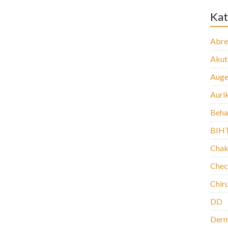
Kat
Abre
Aku
Auge
Auri
Beha
BIH
Chak
Chec
Chir
DD
Der