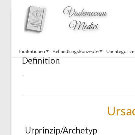
topheader
Infektanfälligkeit – 
Indikationen
Behandlungskonzepte
Uncategorize
Definition
–
Ursa
Urprinzip/Archetyp