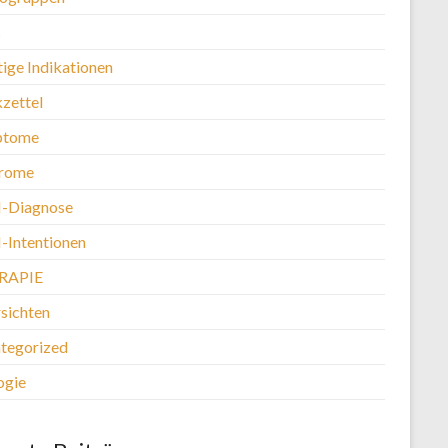
s
tige Indikationen
kzettel
ptome
rome
-Diagnose
Intentionen
RAPIE
sichten
tegorized
ogie