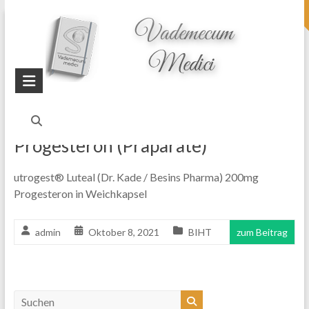
topheader
Startseite
Blog
Präparate
Progesteron (Präparate)
utrogest® Luteal (Dr. Kade / Besins Pharma) 200mg
Progesteron in Weichkapsel
admin
Oktober 8, 2021
BIHT
zum Beitrag