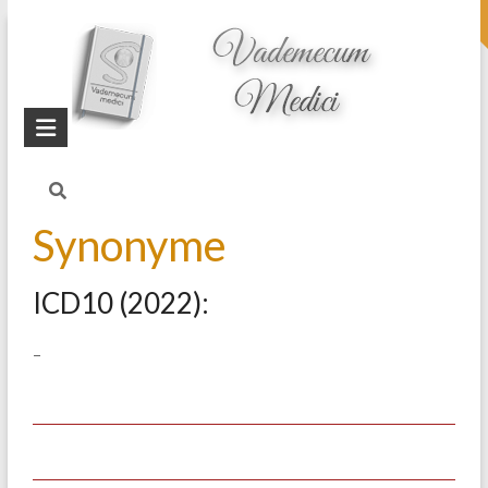
topheader
Startseite
Blog
Helicobacter pylori
Synonyme
ICD10 (2022):
–