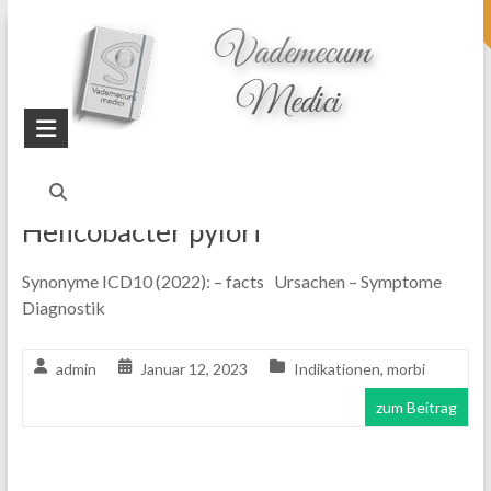
topheader
Startseite
Blog
Helicobacter
Helicobacter pylori
Synonyme ICD10 (2022): – facts Ursachen – Symptome
Diagnostik
admin
Januar 12, 2023
Indikationen
,
morbi
zum Beitrag