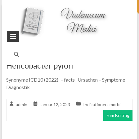
topheader
Startseite
Blog
Sodbrennen
Helicobacter pylori
Synonyme ICD10 (2022): – facts Ursachen – Symptome
Diagnostik
admin
Januar 12, 2023
Indikationen
,
morbi
zum Beitrag