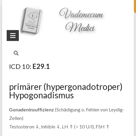
topheader
Startseite
Blog
Hypogonadismus
ICD 10:
E29.1
primärer (hypergonadotroper)
Hypogonadismus
Gonadeninsuffizienz
(Schädigung o. Fehlen von Leydig-
Zellen)
Testosteron ⇓, Inhibin ⇓, LH ⇑ (> 10 U/l), FSH ⇑