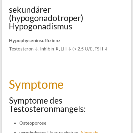
sekundärer
(hypogonadotroper)
Hypogonadismus
Hypophyseninsuffizienz
Testosteron ⇓, Inhibin ⇓, LH ⇓ (< 2,5 U/l), FSH ⇓
Symptome
Symptome des
Testosteronmangels:
Osteoporose
vermindertes Haarwachstum,
Alopezie