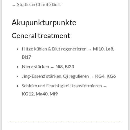
→ Studie an Charité läuft
Akupunkturpunkte
General treatment
Hitze kühlen & Blut regenerieren →
Mi10, Le8,
Bl17
Niere stärken →
Ni3, Bl23
Jing-Essenz stärken, Qi regulieren →
KG4, KG6
Schleim und Feuchtigkeit transformieren →
KG12, Ma40, Mi9