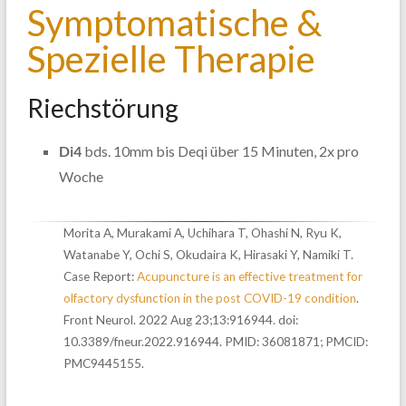
Symptomatische &
Spezielle Therapie
Riechstörung
Di4
bds. 10mm bis Deqi über 15 Minuten, 2x pro
Woche
Morita A, Murakami A, Uchihara T, Ohashi N, Ryu K,
Watanabe Y, Ochi S, Okudaira K, Hirasaki Y, Namiki T.
Case Report:
Acupuncture is an effective treatment for
olfactory dysfunction in the post COVID-19 condition
.
Front Neurol. 2022 Aug 23;13:916944. doi:
10.3389/fneur.2022.916944. PMID: 36081871; PMCID:
PMC9445155.