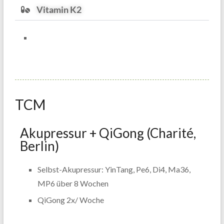
Vitamin K2
TCM
Akupressur + QiGong (Charité,
Berlin)
Selbst-Akupressur: YinTang, Pe6, Di4, Ma36,
MP6 über 8 Wochen
QiGong 2x/ Woche