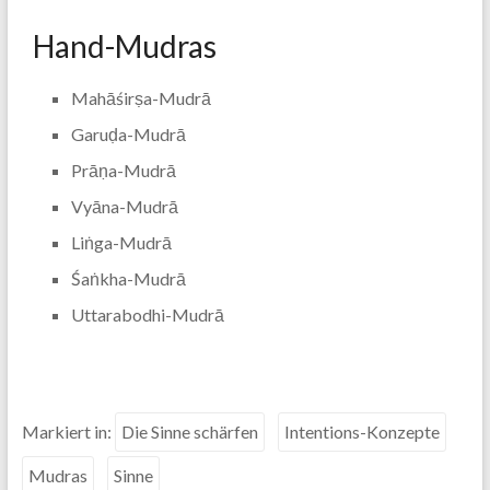
Hand-Mudras
Mahāśirṣa-Mudrā
Garuḍa-Mudrā
Prāṇa-Mudrā
Vyāna-Mudrā
Liṅga-Mudrā
Śaṅkha-Mudrā
Uttarabodhi-Mudrā
Markiert in:
Die Sinne schärfen
Intentions-Konzepte
Mudras
Sinne