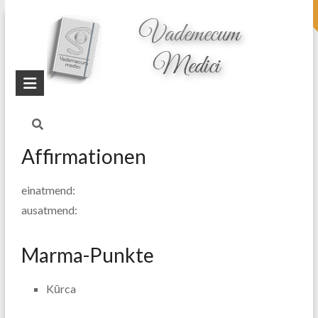
topheader
Startseite
Blog
die Sinne schärfen
Affirmationen
einatmend:
ausatmend:
Marma-Punkte
Kūrca